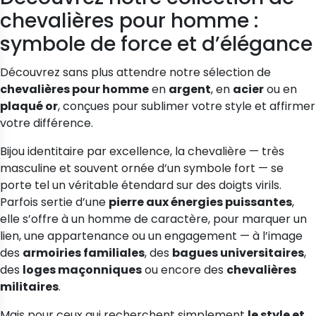
chevalières pour homme :
-20%
symbole de force et d’élégance
 "ras du cou"
Joncs pour enfant
Découvrez sans plus attendre notre sélection de
 Marilyn gouttes d'argent
Jonc argent Vangovango pour
chevalières pour homme
en
argent
, en
acier
ou en
et brossées
adoslescente
plaqué or
, conçues pour sublimer votre style et affirmer
votre différence.
126,16 €
157,70 €
 €
187,90 €
Bijou identitaire par excellence, la chevalière — très
masculine et souvent ornée d’un symbole fort — se
porte tel un véritable étendard sur des doigts virils.
Parfois sertie d’une
pierre aux énergies puissantes
,
elle s’offre à un homme de caractère, pour marquer un
lien, une appartenance ou un engagement — à l’image
des
armoiries familiales
, des
bagues universitaires
,
des
loges maçonniques
ou encore des
chevalières
militaires
.
Mais pour ceux qui recherchent simplement
le style et