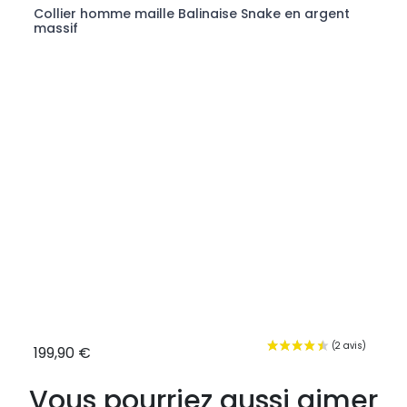
nt
Collier homme maille Balinaise Snake en argent
Annea
massif
noirs
199,90 €
39,9
Vous pourriez aussi aimer