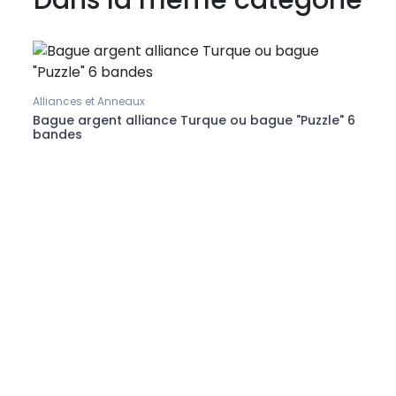
Dans la même catégorie
Alliances et Anneaux
Bague
rcons
Bague argent alliance Turque ou bague "Puzzle" 6
Bagu
bandes
zirco