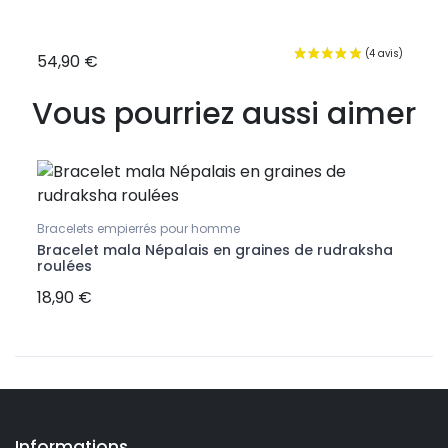
54,90 €
19,9
Vous pourriez aussi aimer
Bracelets empierrés pour homme
Cheva
Bracelet mala Népalais en graines de rudraksha
Chev
roulées
oxyd
18,90 €
57,9
Informations