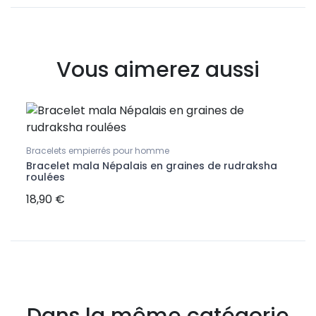
Vous aimerez aussi
Bracelets empierrés pour homme
Cheva
Bracelet mala Népalais en graines de rudraksha
Chev
roulées
oxyd
18,90 €
57,9