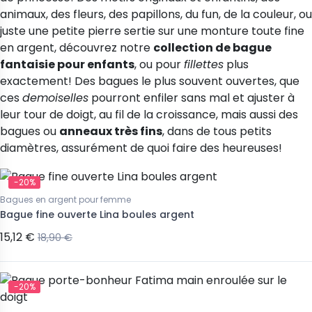
animaux, des fleurs, des papillons, du fun, de la couleur, ou
juste une petite pierre sertie sur une monture toute fine
en argent, découvrez notre
collection de bague
fantaisie pour enfants
, ou pour
fillettes
plus
exactement! Des bagues le plus souvent ouvertes, que
ces
demoiselles
pourront enfiler sans mal et ajuster à
leur tour de doigt, au fil de la croissance, mais aussi des
bagues ou
anneaux très fins
, dans de tous petits
diamètres, assurément de quoi faire des heureuses!
-20%
 "ras du cou"
Joncs pour enfant
-20%
 Marilyn gouttes d'argent
Jonc argent Vangovango pour
Bagues en argent pour femme
et brossées
adoslescente
Bague fine ouverte Lina boules argent
15,12 €
18,90 €
126,16 €
157,70 €
 €
187,90 €
-20%