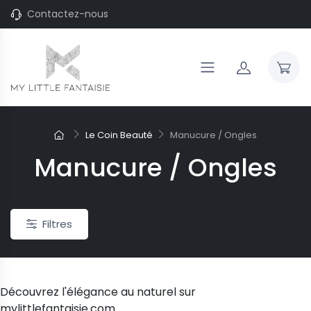
Contactez-nous
Le Coin Beauté
Manucure / Ongles
-20%
Manucure / Ongles
 "ras du cou"
Joncs pour enfant
 Marilyn gouttes d'argent
Jonc argent Vangovango pour
et brossées
adoslescente
Filtres
126,16 €
157,70 €
 €
187,90 €
Découvrez l'élégance au naturel sur
mylittlefantaisie.com