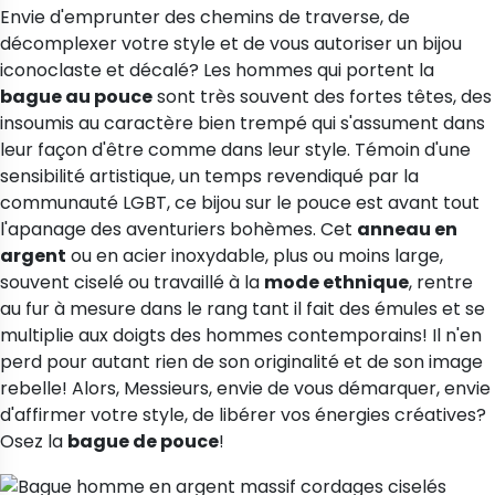
Envie d'emprunter des chemins de traverse, de
décomplexer votre style et de vous autoriser un bijou
-20%
iconoclaste et décalé? Les hommes qui portent la
bague au pouce
sont très souvent des fortes têtes, des
 "ras du cou"
Joncs pour enfant
insoumis au caractère bien trempé qui s'assument dans
 Marilyn gouttes d'argent
Jonc argent Vangovango pour
et brossées
adoslescente
leur façon d'être comme dans leur style. Témoin d'une
sensibilité artistique, un temps revendiqué par la
communauté LGBT, ce bijou sur le pouce est avant tout
126,16 €
157,70 €
l'apanage des aventuriers bohèmes. Cet
anneau en
 €
187,90 €
argent
ou en acier inoxydable, plus ou moins large,
souvent ciselé ou travaillé à la
mode ethnique
, rentre
au fur à mesure dans le rang tant il fait des émules et se
multiplie aux doigts des hommes contemporains! Il n'en
perd pour autant rien de son originalité et de son image
rebelle! Alors, Messieurs, envie de vous démarquer, envie
d'affirmer votre style, de libérer vos énergies créatives?
Osez la
bague de pouce
!