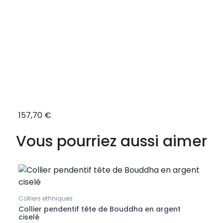
157,70 €
157,
Vous pourriez aussi aimer
Colliers ethniques
Collie
Collier pendentif tête de Bouddha en argent
Mâlâ
ciselé