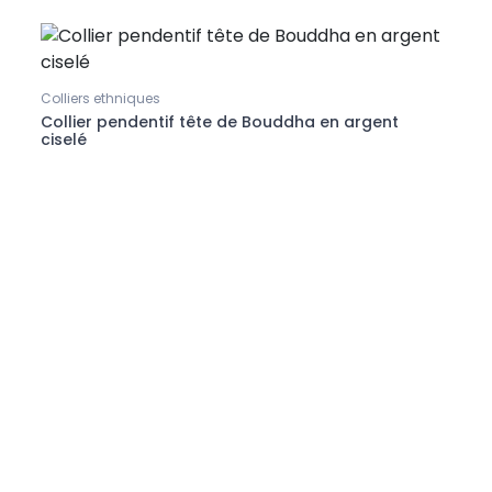
Colliers ethniques
Collie
Collier pendentif tête de Bouddha en argent
Mâlâ
ciselé