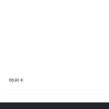
66,90 €
39,7