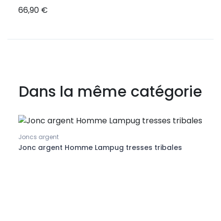
66,90 €
39,7
Dans la même catégorie
Pr
Joncs argent
Joncs
Jonc argent Homme Lampug tresses tribales
Jonc