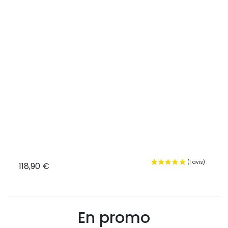
Bague
Anne
118,90 €
84,7
En promo