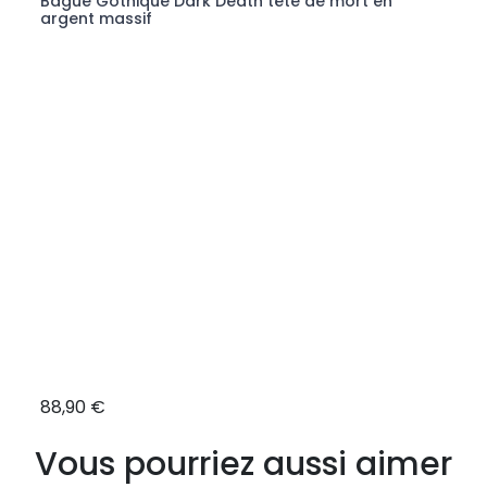
Bague Gothique Dark Death tête de mort en
Chev
argent massif
arge
88,90 €
42,9
Vous pourriez aussi aimer