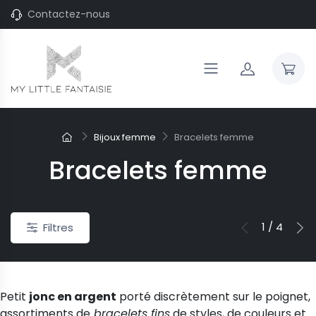
Contactez-nous
Bijoux femme
Bracelets femme
Bracelets femme
1 / 4
Filtres
Petit
jonc en argent
porté discrètement sur le poignet,
assortiments de
bracelets fins
de styles, de couleurs et