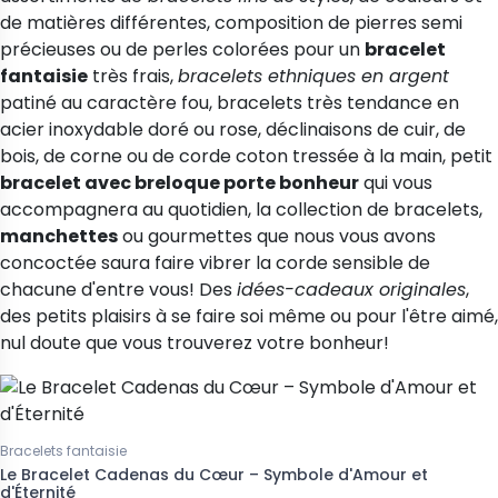
de matières différentes, composition de pierres semi
précieuses ou de perles colorées pour un
bracelet
fantaisie
très frais,
bracelets ethniques en argent
patiné au caractère fou, bracelets très tendance en
acier inoxydable doré ou rose, déclinaisons de cuir, de
bois, de corne ou de corde coton tressée à la main, petit
bracelet avec breloque porte bonheur
qui vous
accompagnera au quotidien, la collection de bracelets,
manchettes
ou gourmettes que nous vous avons
concoctée saura faire vibrer la corde sensible de
-20%
chacune d'entre vous! Des
idées-cadeaux originales
,
des petits plaisirs à se faire soi même ou pour l'être aimé,
 "ras du cou"
Joncs pour enfant
 Marilyn gouttes d'argent
Jonc argent Vangovango pour
nul doute que vous trouverez votre bonheur!
et brossées
adoslescente
126,16 €
157,70 €
 €
187,90 €
Bracelets fantaisie
Le Bracelet Cadenas du Cœur – Symbole d'Amour et
d'Éternité