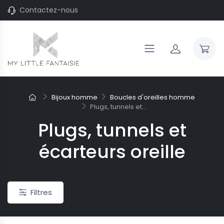
Contactez-nous
Bijoux homme
Boucles d'oreilles homme
-20%
Plugs, tunnels et...
Plugs, tunnels et
 "ras du cou"
Joncs pour enfant
 Marilyn gouttes d'argent
Jonc argent Vangovango pour
écarteurs oreille
et brossées
adoslescente
126,16 €
157,70 €
 €
187,90 €
Filtres