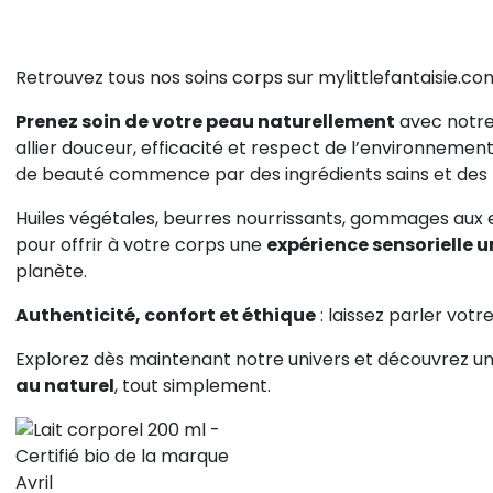
Retrouvez tous nos soins corps sur mylittlefantaisie.com
-20%
Prenez soin de votre peau naturellement
avec notre
s du cou"
Joncs pour enfant
allier douceur, efficacité et respect de l’environnemen
rilyn gouttes d'argent
Jonc argent Vangovango pour
de beauté commence par des ingrédients sains et des f
brossées
adoslescente
Huiles végétales, beurres nourrissants, gommages aux 
pour offrir à votre corps une
expérience sensorielle 
126,16 €
157,70 €
187,90 €
planète.
Authenticité, confort et éthique
: laissez parler votr
Explorez dès maintenant notre univers et découvrez un
au naturel
, tout simplement.