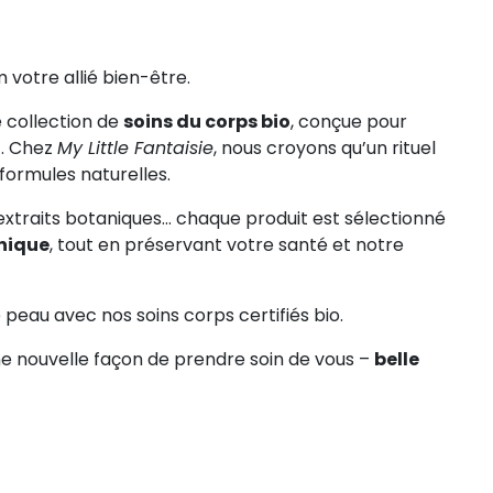
 votre allié bien-être.
-20%
-20%
 collection de
soins du corps bio
, conçue pour
t. Chez
My Little Fantaisie
, nous croyons qu’un rituel
Colliers et Chaînes femme
Colliers longs pour femme
ormules naturelles.
Collier long main de Fatma
Collier "main de Fatma" 
argent quartz rose cuir rouge et
argent, turquoise, cuir e
extraits botaniques… chaque produit est sélectionné
breloques
breloques colorées
unique
, tout en préservant votre santé et notre
119,44 €
119,44 €
149,30 €
149,30 €
e peau avec nos soins corps certifiés bio.
e nouvelle façon de prendre soin de vous –
belle