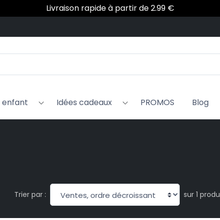
 ans que My Little Fantaisie transforme les jours gris en a
Livraison rapide à partir de 2.99 €
x enfant
Idées cadeaux
PROMOS
Blog
sur 1 produ
Trier par :