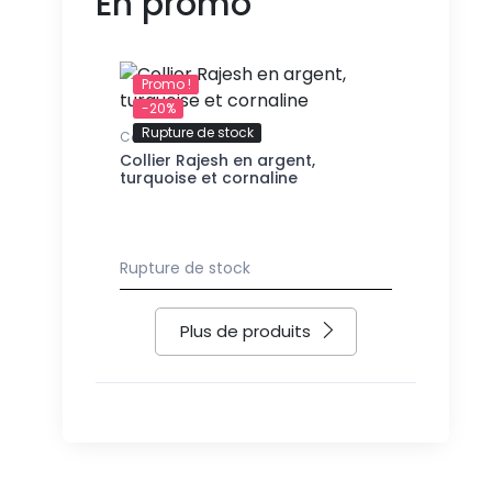
En promo
Promo !
-20%
-20%
Rupture de stock
Colliers "ras du cou"
Colliers "ra
Collier Rajesh en argent,
Collier Ma
turquoise et cornaline
lisses et 
c Saccalava
isse têtes
150,32 €
Rupture de stock
Plus de produits