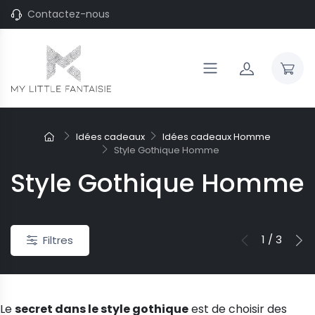
Contactez-nous
Idées cadeaux
Idées cadeaux Homme
-20%
Style Gothique Homme
Style Gothique Homme
 "ras du cou"
Joncs pour enfant
 Marilyn gouttes d'argent
Jonc argent Vangovango pour
et brossées
adoslescente
1 / 3
Filtres
126,16 €
157,70 €
 €
187,90 €
Le
secret dans le style gothique
est de choisir des