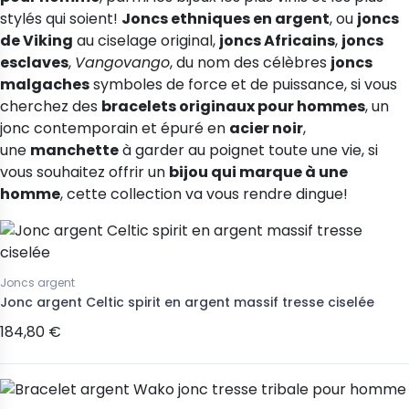
stylés qui soient!
Joncs ethniques en argent
, ou
joncs
de Viking
au ciselage original,
joncs Africains
,
joncs
esclaves
,
Vangovango
, du nom des célèbres
joncs
malgaches
symboles de force et de puissance, si vous
cherchez des
bracelets originaux pour hommes
, un
jonc contemporain et épuré en
acier noir
,
(1 avis)
une
manchette
à garder au poignet toute une vie, si
vous souhaitez offrir un
bijou qui marque à une
homme
, cette collection va vous rendre dingue!
Joncs argent
Jonc argent Celtic spirit en argent massif tresse ciselée
184,80 €