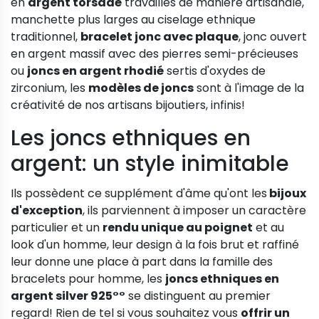
en
argent torsadé
travaillés de manière artisanale,
manchette plus larges au ciselage ethnique
traditionnel,
bracelet jonc avec plaque
, jonc ouvert
en argent massif avec des pierres semi-précieuses
ou
joncs en argent rhodié
sertis d'oxydes de
zirconium, les
modèles de joncs
sont à l'image de la
créativité de nos artisans bijoutiers, infinis!
Les joncs ethniques en
argent: un style inimitable
Ils possèdent ce supplément d'âme qu'ont les
bijoux
d'exception
, ils parviennent à imposer un caractère
particulier et un
rendu unique au poignet
et au
look d'un homme, leur design à la fois brut et raffiné
leur donne une place à part dans la famille des
bracelets pour homme, les
joncs ethniques en
argent silver 925°°
se distinguent au premier
regard! Rien de tel si vous souhaitez vous
offrir un