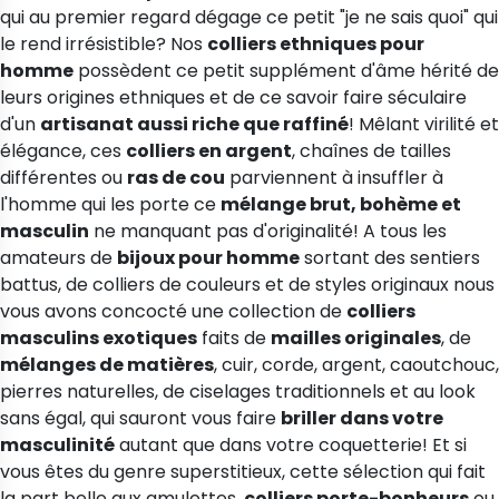
qui au premier regard dégage ce petit "je ne sais quoi" qui
le rend irrésistible? Nos
colliers ethniques pour
homme
possèdent ce petit supplément d'âme hérité de
leurs origines ethniques et de ce savoir faire séculaire
d'un
artisanat aussi riche que raffiné
! Mêlant virilité et
élégance, ces
colliers en argent
, chaînes de tailles
différentes ou
ras de cou
parviennent à insuffler à
l'homme qui les porte ce
mélange brut, bohème et
masculin
ne manquant pas d'originalité! A tous les
amateurs de
bijoux pour homme
sortant des sentiers
battus, de colliers de couleurs et de styles originaux nous
vous avons concocté une collection de
colliers
masculins exotiques
faits de
mailles originales
, de
mélanges de matières
, cuir, corde, argent, caoutchouc,
pierres naturelles, de ciselages traditionnels et au look
sans égal, qui sauront vous faire
briller dans votre
masculinité
autant que dans votre coquetterie! Et si
vous êtes du genre superstitieux, cette sélection qui fait
la part belle aux amulettes,
colliers porte-bonheurs
ou