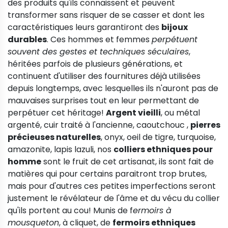
des produits qu'ils connaissent et peuvent
transformer sans risquer de se casser et dont les
caractéristiques leurs garantiront des
bijoux
durables
. Ces hommes et femmes
perpétuent
souvent des gestes et techniques séculaires
,
héritées parfois de plusieurs générations, et
continuent d'utiliser des fournitures déjà utilisées
depuis longtemps, avec lesquelles ils n'auront pas de
mauvaises surprises tout en leur permettant de
perpétuer cet héritage!
Argent vieilli
, ou métal
argenté, cuir traité à l'ancienne, caoutchouc ,
pierres
précieuses naturelles
, onyx, oeil de tigre, turquoise,
amazonite, lapis lazuli, nos
colliers ethniques pour
homme
sont le fruit de cet artisanat, ils sont fait de
matières qui pour certains paraitront trop brutes,
mais pour d'autres ces petites imperfections seront
justement le révélateur de l'âme et du vécu du collier
qu'ils portent au cou! Munis de f
ermoirs à
mousqueton
, à cliquet, de
fermoirs ethniques