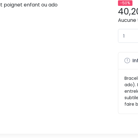
-50%
40,2
Aucune 
In
Bracel
ado). 
entrel
subtil
faire b