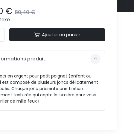
0 €
80,40 €
taxe
Ajouter au panier
formations produit
ets en argent pour petit poignet (enfant ou
Il est composé de plusieurs joncs délicatement
acés. Chaque jonc présente une finition
ement texturée qui capte la lumière pour vous
riller de mille feux !