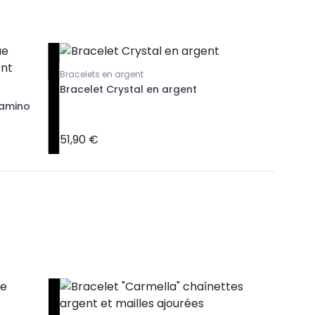
Bracelets en argent
Bracelet Crystal en argent
Boucles d'
Camino
Boucles 
argent
51,90 €
29,90 €