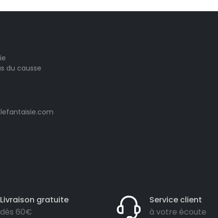
ie
las du causse
lefantaisie.com
Livraison gratuite
Service client
dès 60€
à votre écoute