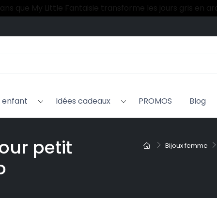
 ans que My Little Fantaisie transforme les jours gris en a
Livraison rapide à partir de 2.99 €
x enfant
Idées cadeaux
PROMOS
Blog
our petit
Bijoux femme
o