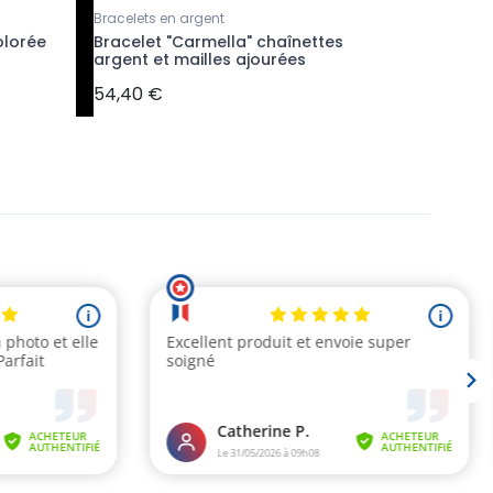
Bracelets en argent
Bracelets 
olorée
Bracelet "Carmella" chaînettes
Bracelet
argent et mailles ajourées
rondes e
54,40 €
49,90 €