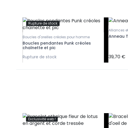
Rupture de stock
Alliances 
Anneau Ti
t
Boucles d'oreilles créoles pour homme
 et
Boucles pendantes Punk créoles
chaînette et pic
39,70 €
Rupture de stock
Exclusivité web !