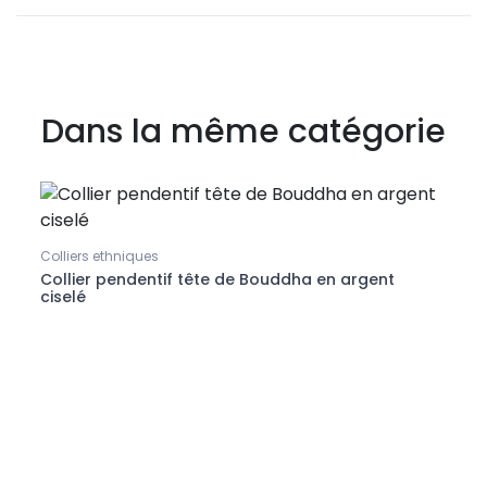
Dans la même catégorie
Collie
Pend
Colliers ethniques
iton
Collier pendentif tête de Bouddha en argent
ciselé