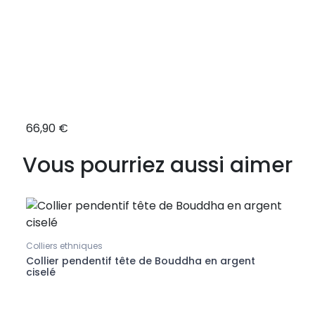
66,90 €
46,9
Vous pourriez aussi aimer
Colliers ethniques
Brace
Collier pendentif tête de Bouddha en argent
Brac
ciselé