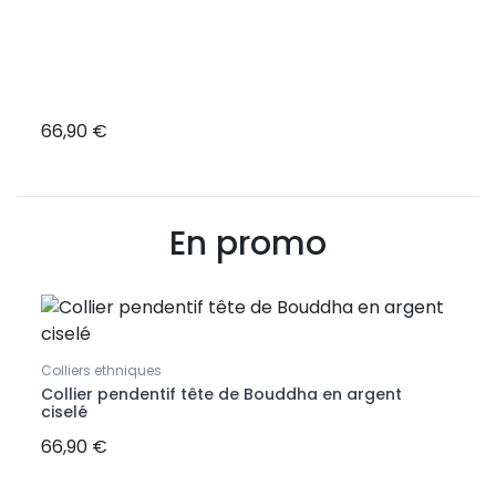
66,90 €
12,9
En promo
Colliers ethniques
Collie
Collier pendentif tête de Bouddha en argent
Colli
ciselé
cann
66,90 €
37,9