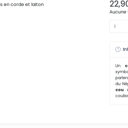
22,9
Aucune 
In
Un
c
symbo
parle
du Nép
cou
a
coulis