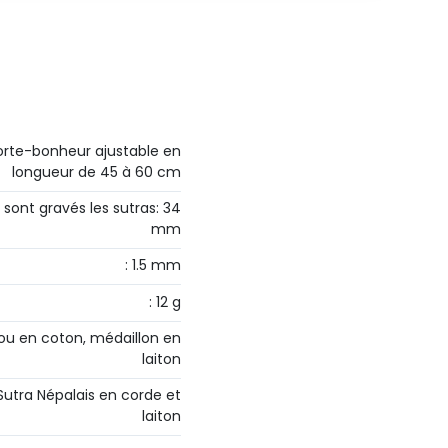
 porte-bonheur ajustable en
longueur de 45 à 60 cm
sont gravés les sutras: 34
mm
: 1.5 mm
: 12 g
 cou en coton, médaillon en
laiton
t Sutra Népalais en corde et
laiton