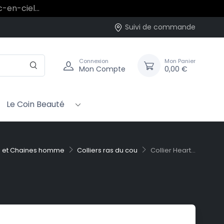
rc-en-ciel…
Suivi de commande
Connexion
Mon Panier
Mon Compte
0,00 €
Le Coin Beauté
rs et Chaines homme
Colliers ras du cou
Collier Heart...