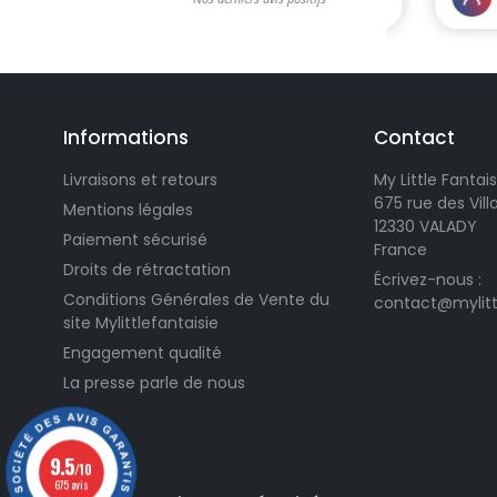
Informations
Contact
Livraisons et retours
My Little Fantais
675 rue des Vil
Mentions légales
12330 VALADY
Paiement sécurisé
France
Droits de rétractation
Écrivez-nous :
Conditions Générales de Vente du
contact@mylitt
site Mylittlefantaisie
Engagement qualité
La presse parle de nous
9.5
/10
675 avis