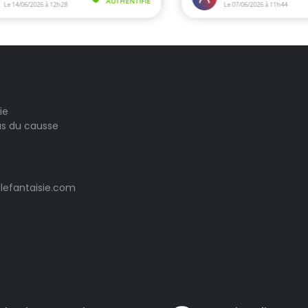
ie
las du causse
lefantaisie.com