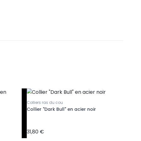
Colliers ras du cou
Colliers r
Collier "Dark Bull" en acier noir
Collier 
31,80 €
34,80 €