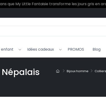
 ans que My Little Fantaisie transforme les jours gris en a
x enfant
Idées cadeaux
PROMOS
Blog
s Népalais
Bijoux homme
Collie