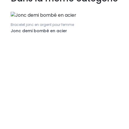
Pr
Bracelet jonc en argent pour femme
Joncs
és
Jonc demi bombé en acier
Jonc