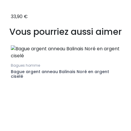
33,90 €
157,
Vous pourriez aussi aimer
Bagu
Bagu
Bagues homme
ates
Bague argent anneau Balinais Noré en argent
ciselé