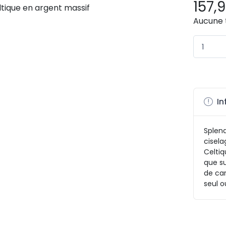
157,
Aucune 
In
Splen
cisela
Celtiq
que su
de car
seul o