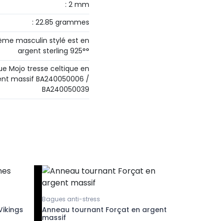
: 2 mm
: 22.85 grammes
ème masculin stylé est en
argent sterling 925°°
ue Mojo tresse celtique en
ent massif BA240050006 /
BA240050039
Bagues anti-stress
Colliers r
Vikings
Anneau tournant Forçat en argent
Collier
massif
Live beli