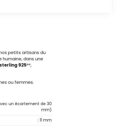
nos petits artisans du
le humaine, dans une
sterling 925
°°,
mmes ou femmes.
 avec un écartement de 30
mm)
: 11 mm