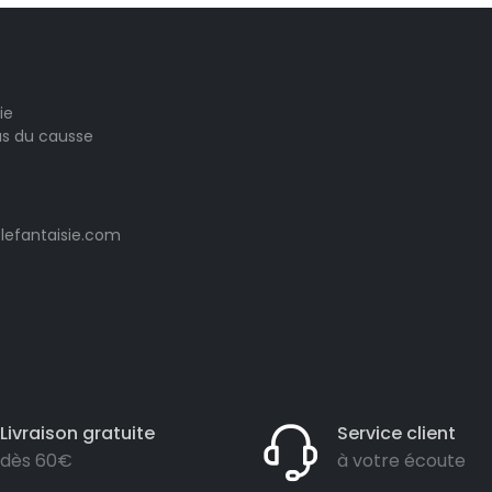
ie
las du causse
lefantaisie.com
Livraison gratuite
Service client
dès 60€
à votre écoute