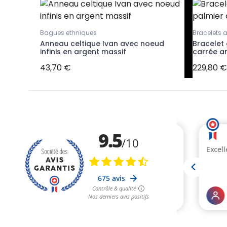
Bagues ethniques
Bracelets 
Dream
Anneau celtique Ivan avec noeud
Bracelet
infinis en argent massif
carrée a
43,70 €
229,80 €