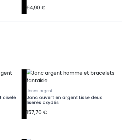
64,90 €
48,90 €
Joncs argent
Bracelet 
 ciselé
Jonc ouvert en argent Lisse deux
Jonc arg
liserés oxydés
massif c
157,70 €
164,90 