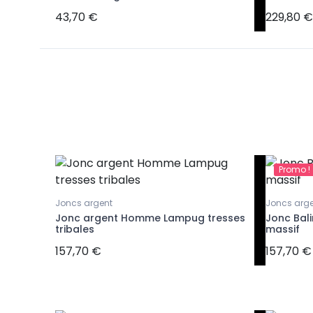
43,70 €
229,80 €
Promo !
Joncs argent
Joncs arge
our
Jonc argent Homme Lampug tresses
Jonc Bal
tribales
massif
157,70 €
157,70 €