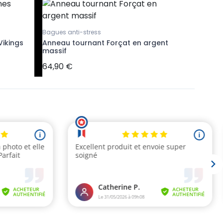
Bagues anti-stress
Colliers r
Vikings
Anneau tournant Forçat en argent
Collier
massif
Live beli
64,90 €
48,90 €