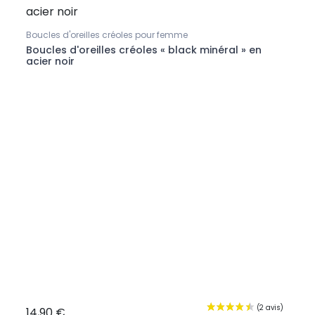
Boucles d'oreilles créoles pour femme
Boucl
et
Boucles d'oreilles créoles « black minéral » en
Boucl
acier noir
bico
14,90 €
16,9