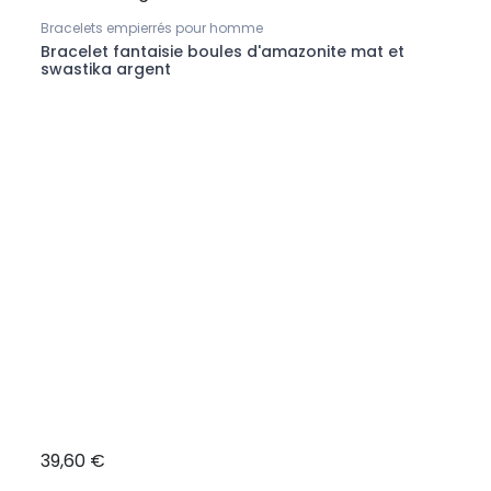
Bracelets empierrés pour homme
Collie
Bracelet fantaisie boules d'amazonite mat et
Coll
swastika argent
et a
39,60 €
47,7