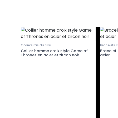
Colliers ras du cou
Bracelets 
Collier homme croix style Game of
Bracelet f
Thrones en acier et zircon noir
acier
 et