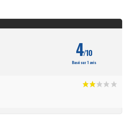
4
/10
Basé sur 1 avis