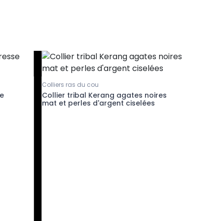
Colliers ras du cou
se
Collier tribal Kerang agates noires
mat et perles d'argent ciselées
Pendentif
Collier 
argent