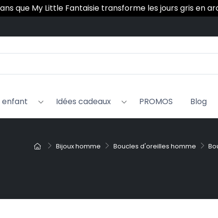
 ans que My Little Fantaisie transforme les jours gris en a
x enfant
Idées cadeaux
PROMOS
Blog
Bijoux homme
Boucles d'oreilles homme
Bo