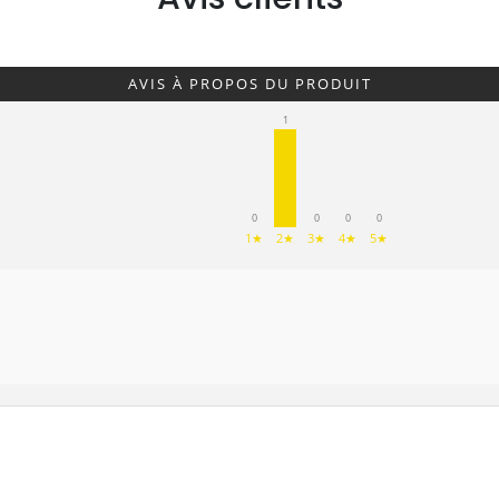
AVIS À PROPOS DU PRODUIT
1
0
0
0
0
1★
2★
3★
4★
5★