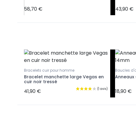
58,70 €
43,90 €
Bracelets cuir pour homme
Boucles d'
Bracelet manchette large Vegas en
Anneaux s
cuir noir tressé
41,90 €
18,90 €