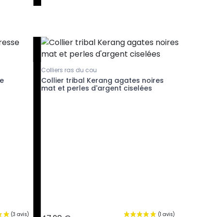
Colliers ras du cou
Pendentif
se
Collier tribal Kerang agates noires
Collier 
mat et perles d'argent ciselées
argent