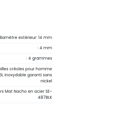
diamètre extérieur: 14 mm
: 4 mm
: 4 grammes
reilles créoles pour homme
16L inoxydable garanti sans
nickel
irs Mat Nacho en acier SE-
487BLK