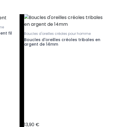
mme
ent fil
Boucles d'oreilles créoles pour homme
Boucles d'
Boucles d'oreilles créoles tribales en
Boucles 
argent de 14mm
minéral »
13,90 €
15,90 €