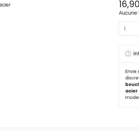
16,9
Aucune 
In
Envie
discr
boucl
acier
modern