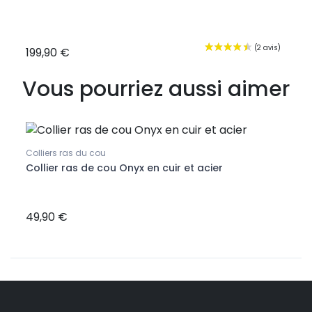
199,90 €
39,9
Vous pourriez aussi aimer
Colliers ras du cou
Collie
Collier ras de cou Onyx en cuir et acier
Colli
49,90 €
46,8