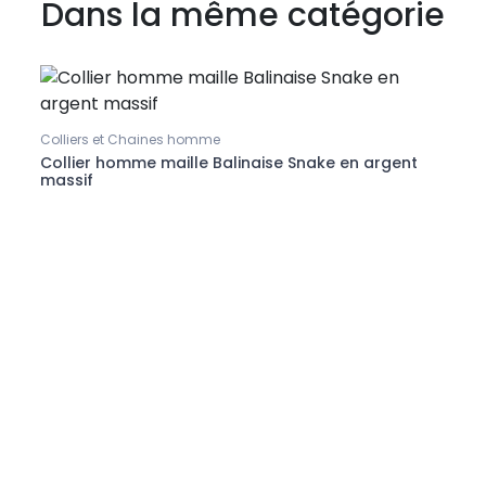
Dans la même catégorie
Colliers et Chaines homme
Bague
nt
Collier homme maille Balinaise Snake en argent
Annea
massif
noirs