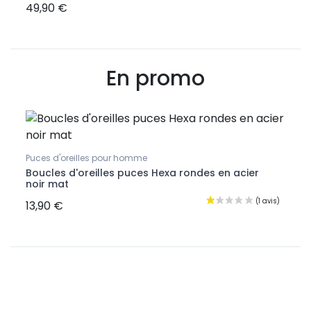
49,90 €
46,8
En promo
Puces d'oreilles pour homme
Brace
ates
Boucles d'oreilles puces Hexa rondes en acier
Brace
noir mat
noir
13,90 €
47,9