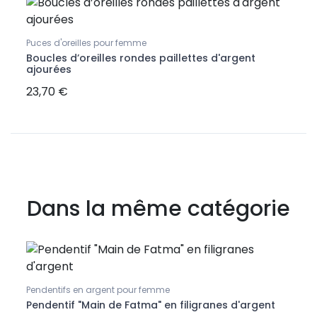
-2
Puces d'oreilles pour femme
Chain
70
Boucles d’oreilles rondes paillettes d'argent
Chaî
ajourées
ou 8
23,70 €
38,1
Dans la même catégorie
Pendentifs en argent pour femme
Penden
nt
Pendentif "Main de Fatma" en filigranes d'argent
Pende
"Pray