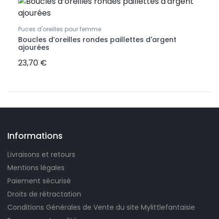
-2
Puces d'oreilles pour femme
Chain
70
Boucles d’oreilles rondes paillettes d'argent
Chaî
ajourées
ou 8
23,70 €
38,1
Informations
Livraisons et retours
Mentions légales
Paiement sécurisé
Droits de rétractation
Conditions Générales de Vente du site Mylittlefantaisie