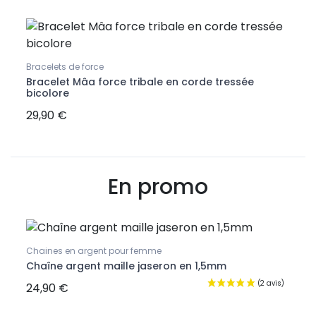
Collie
Pend
Bracelets de force
ouge
Bracelet Mâa force tribale en corde tressée
bicolore
29,90 €
46,9
En promo
Chaines en argent pour femme
Chaîne argent maille jaseron en 1,5mm
24,90 €