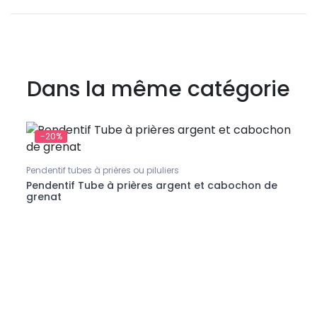
Dans la même catégorie
-20%
-2
Pendentif tubes à prières ou piluliers
Penden
Pendentif Tube à prières argent et cabochon de
Pende
grenat