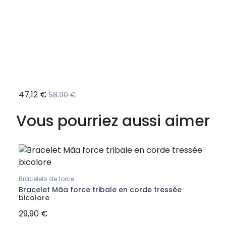
47,12 €
31,9
58,90 €
Vous pourriez aussi aimer
Collie
Pend
Bracelets de force
ouge
Bracelet Mâa force tribale en corde tressée
bicolore
29,90 €
46,9