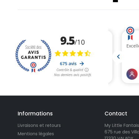
Informations
Contact
Livraisons et retours
My Little Fantais
675 rue des Vil
Mentions légales
12330 VALADY