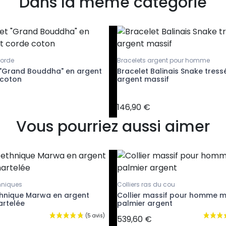
Dans la même catégorie
corde
Bracelets argent pour homme
 "Grand Bouddha" en argent
Bracelet Balinais Snake tress
 coton
argent massif
146,90 €
Vous pourriez aussi aimer
hniques
Colliers ras du cou
hnique Marwa en argent
Collier massif pour homme m
artelée
palmier argent
539,60 €