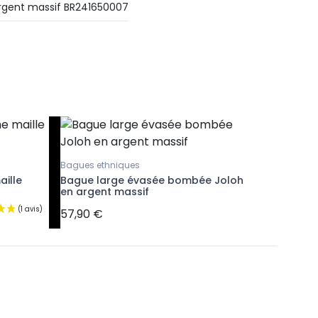
rgent massif BR241650007
Bagues ethniques
aille
Bague large évasée bombée Joloh
en argent massif
57,90 €