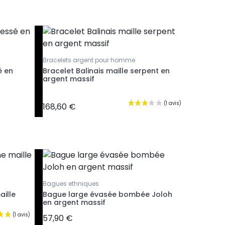
Bracelets argent pour homme
Bracelet
é en
Bracelet Balinais maille serpent en
Bracele
argent massif
acier
168,60 €
118,90 €
Bagues ethniques
aille
Bague large évasée bombée Joloh
en argent massif
57,90 €