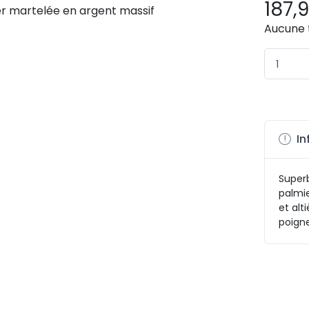
187,
Aucune 
In
Superb
palmie
et al
poigne