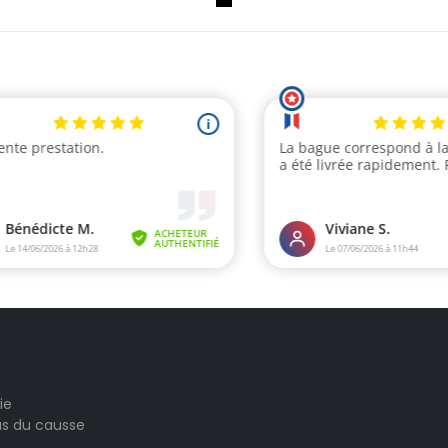
ie
las du causse
(2 avis)