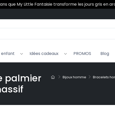
 ans que My Little Fantaisie transforme les jours gris en a
x enfant
Idées cadeaux
PROMOS
Blog
e palmier
Bijoux homme
Bracelets h
assif