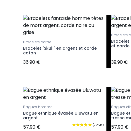
Bracelets 
ve
Bracelet
Bracelets corde
t
et corde
Bracelet "Skull" en argent et corde
coton
36,90 €
39,90 €
Bagues homme
Bagues et
Bague ethnique évasée Uluwatu en
Bague et
argent
tresse m
57,90 €
57,90 €