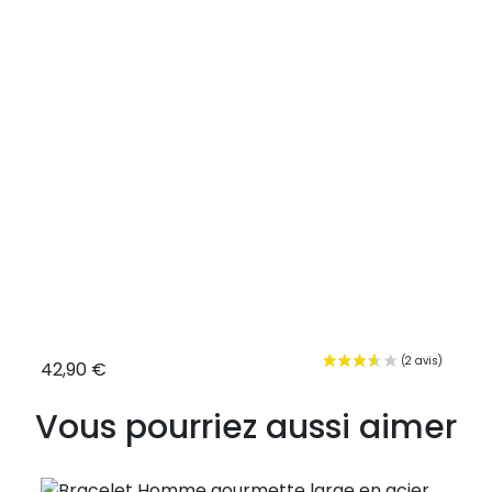
42,90 €
31,9
Vous pourriez aussi aimer