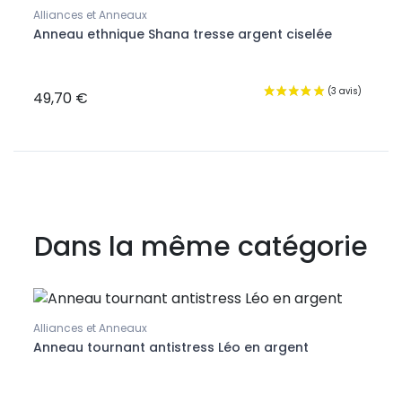
Alliances et Anneaux
Anneau ethnique Shana tresse argent ciselée
Boucl
Boucl
bico
49,70 €
16,9
Dans la même catégorie
Alliances et Anneaux
Allia
Anneau tournant antistress Léo en argent
Bagu