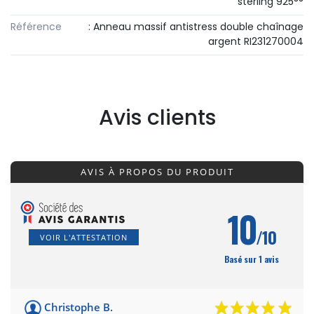
sterling 925°°
Référence
: Anneau massif antistress double chaînage
argent RI231270004
Avis clients
AVIS À PROPOS DU PRODUIT
10
/10
VOIR L'ATTESTATION
Basé sur 1 avis
Christophe B.