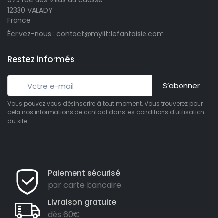
12330 VALADY
France
Écrivez-nous : contact@mylittlefantaisie.com
Restez informés
S’abonner
Vous pouvez vous désinscrire à tout moment. Vous trouverez pour
cela nos informations de contact dans les conditions d'utilisation
du site.
Paiement sécurisé
3 avis)
par carte bancaire
Livraison gratuite
dès 60€