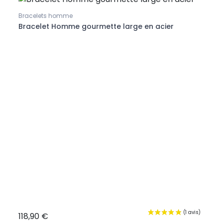
Bracelets homme
Bracelet Homme gourmette large en acier
Brace
Brac
pati
118,90 €
167,