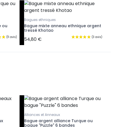
Bagues ethniques
e ou
Bague mixte anneau ethnique argent
tressé Khotao
54,80 €
Alliances et Anneaux
Alliances
ux
Bague argent alliance Turque ou
Bague ar
bague "Puzzle" 6 bandes
bague "P