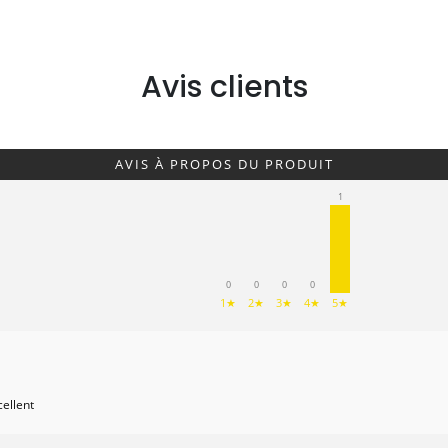
Avis clients
AVIS À PROPOS DU PRODUIT
1
0
0
0
0
1★
2★
3★
4★
5★
cellent