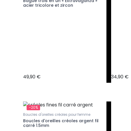
Bague trois en un « Extravaganza »
acier tricolore et zircon
49,90 €
34,90 €
-20%
Boucles d'oreilles créoles pour femme
Boucles d'oreilles créoles argent fil
carré 1.5mm