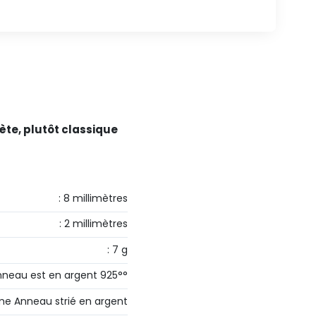
ète, plutôt classique
: 8 millimètres
: 2 millimètres
: 7 g
neau est en argent 925°°
e Anneau strié en argent