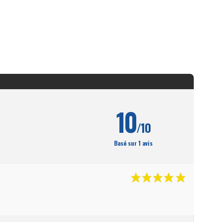
10
/10
Basé sur 1 avis