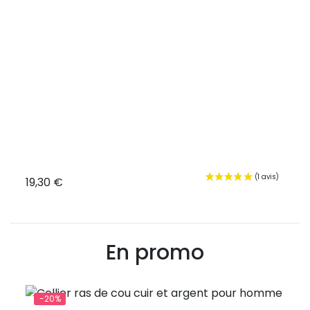
ssif
19,30 €
14,9
En promo
-20%