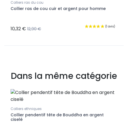
Colliers ras du cou
Collier ras de cou cuir et argent pour homme
Boucl
Boucl
10,32 €
7,80
12,90 €
Dans la même catégorie
Collie
Pend
Colliers ethniques
Collier pendentif tête de Bouddha en argent
ciselé