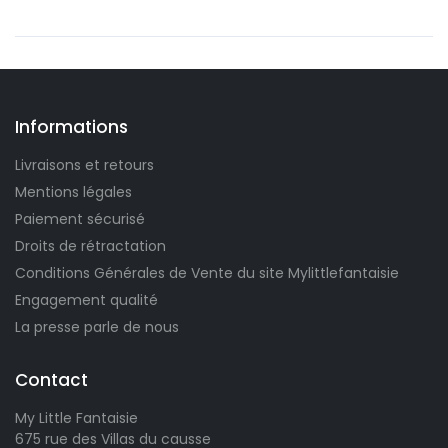
1 avis)
Informations
Livraisons et retours
Mentions légales
Paiement sécurisé
Droits de rétractation
Conditions Générales de Vente du site Mylittlefantaisie
Engagement qualité
La presse parle de nous
Contact
My Little Fantaisie
675 rue des Villas du causse