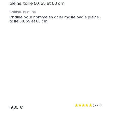
Chaines homme
Boucl
ssif
Chaîne pour homme en acier maille ovale pleine,
Boucl
taille 50, 55 et 60 cm
feuil
19,30 €
14,9