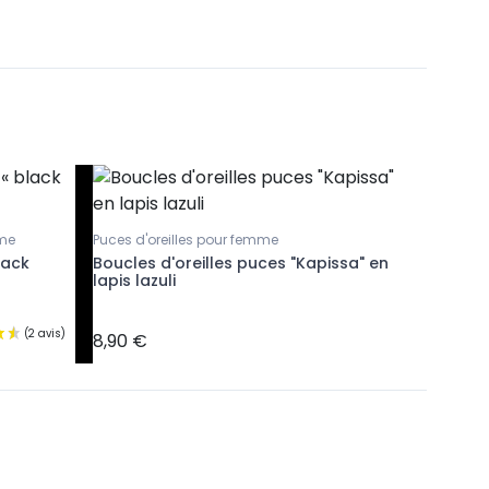
mme
Puces d'oreilles pour femme
Puces d'or
lack
Boucles d'oreilles puces "Kapissa" en
Boucles 
lapis lazuli
en argen
8,90 €
8,90 €