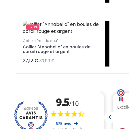
-20%
Colliers "ras du cou"
Collier "Annabella" en boules de
corail rouge et argent
27,12 €
33,90 €