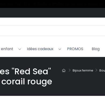
 ans que My Little Fantaisie transforme les jours gris en a
x enfant
Idées cadeaux
PROMOS
Blog
ces "Red Sea"
Bijoux femme
Bou
 corail rouge