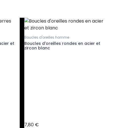
Boucles d'oreilles homme
Puces d'or
cier et
Boucles d'oreilles rondes en acier et
Boucles d
zircon blanc
4mm
7,80 €
9,80 €