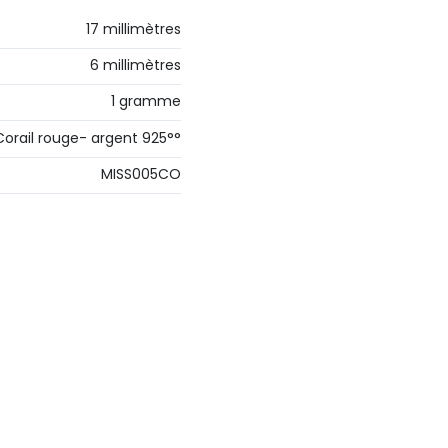
17 millimètres
6 millimètres
1 gramme
Corail rouge- argent 925°°
MISS005CO