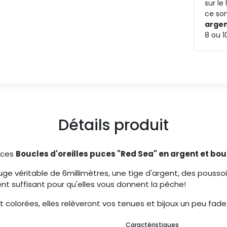
sur le
ce son
argen
8 ou 
Détails produit
 ces
Boucles d'oreilles puces "Red Sea" en argent et bou
ge véritable de 6millimètres, une tige d'argent, des poussoirs 
t suffisant pour qu'elles vous donnent la pêche!
t colorées, elles relèveront vos tenues et bijoux un peu fad
Caractéristiques