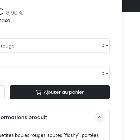
€
8,90 €
taxe
Ajouter au panier
formations produit
etites boules rouges, toutes "flashy", portées