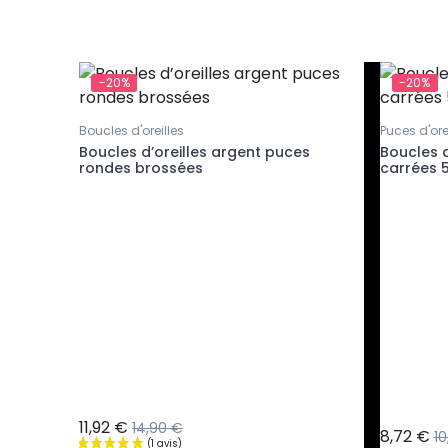
-20%
-20%
Boucles d'oreilles
Puces d'or
k
Boucles d’oreilles argent puces
Boucles d
nyx
rondes brossées
carrées
11,92 €
14,90 €
8,72 €
10