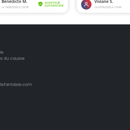
ie
las du causse
lefantaisie.com