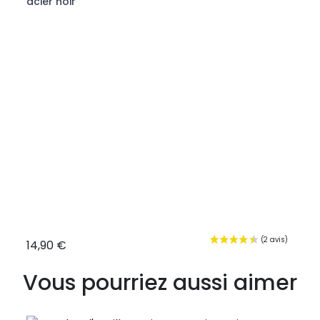
acier noir
14,90 €
7,80
Vous pourriez aussi aimer