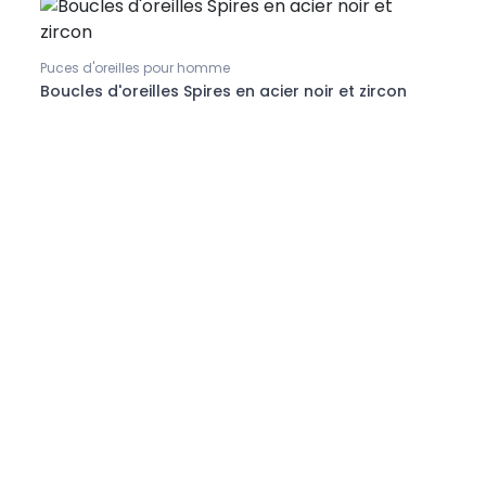
Puces d'oreilles pour homme
Boucl
les
Boucles d'oreilles Spires en acier noir et zircon
Boucl
cisel