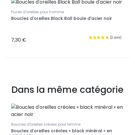
Puces d'oreilles pour homme
Boucles d'oreilles Black Ball boule d'acier noir
Boucl
Bouc
gris
7,30 €
15,9
Dans la même catégorie
Boucles d'oreilles créoles pour femme
Boucl
Boucles d'oreilles créoles « black minéral » en
Boucl