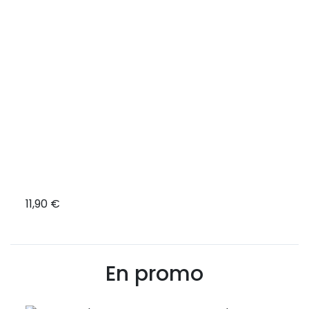
les
11,90 €
18,7
En promo