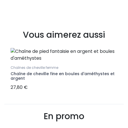
Vous aimerez aussi
Chaînes de cheville femme
Puces
li
Chaîne de cheville fine en boules d'améthystes et
Boucl
argent
27,80 €
8,90
En promo