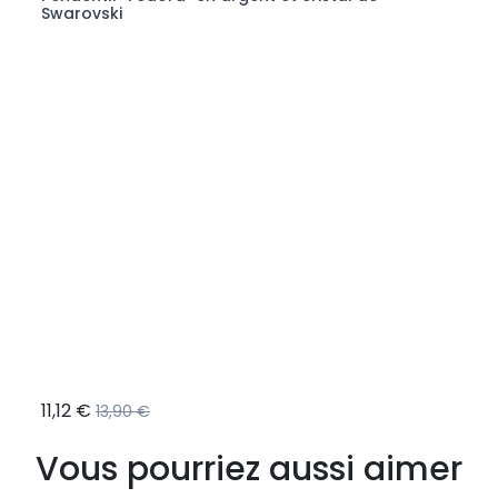
Swarovski
11,12 €
29,9
13,90 €
Vous pourriez aussi aimer