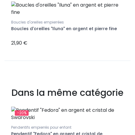
-2
Pende
Médai
Boucles d'oreilles empierrées
n
Boucles d'oreilles "Iluna" en argent et pierre fine
21,90 €
19,12
Dans la même catégorie
-20%
Pende
Pende
Pendentifs empierrés pour enfant
n
Pendentif "Fedora" en argent et cristal de