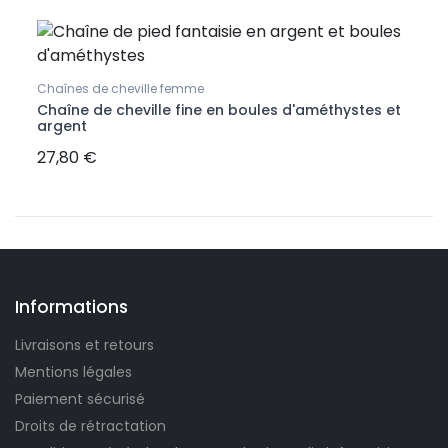
Chaînes de cheville femme
Puces
li
Chaîne de cheville fine en boules d'améthystes et
Boucl
argent
27,80 €
8,90
Informations
Livraisons et retours
Mentions légales
Paiement sécurisé
Droits de rétractation