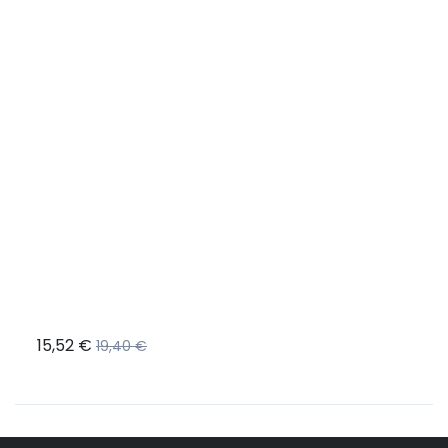
15,52 €
13,5
19,40 €