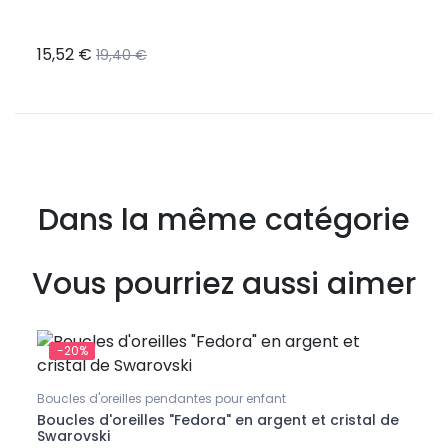
15,52 €
13,5
19,40 €
Dans la même catégorie
Vous pourriez aussi aimer
-20%
-2
Chain
Chaîn
Boucles d'oreilles pendantes pour enfant
Boucles d'oreilles "Fedora" en argent et cristal de
Swarovski