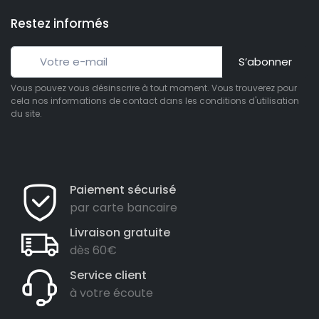
Restez informés
S’abonner
Vous pouvez vous désinscrire à tout moment. Vous trouverez pour
cela nos informations de contact dans les conditions d'utilisation
du site.
1 avis)
Paiement sécurisé
par carte bancaire
Livraison gratuite
dès 60€
Service client
à votre écoute