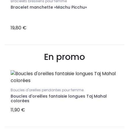
Bracelets brésiliens pour femme
Bracelet manchette «Machu Picchu»
Bracel
rles
Brac
colo
19,80 €
21,9
En promo
Puces
Boucl
Boucles d'oreilles pendantes pour femme
tes
Boucles d'oreilles fantaisie longues Taj Mahal
colorées
11,90 €
7,90