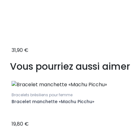
31,90 €
28,9
Vous pourriez aussi aimer
Bracelets brésiliens pour femme
Bracelet manchette «Machu Picchu»
Bracel
rles
Brac
colo
19,80 €
21,9