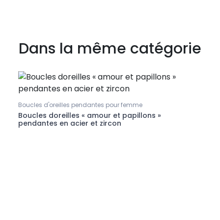
Dans la même catégorie
Boucles d'oreilles pendantes pour femme
Boucl
Boucles doreilles « amour et papillons »
Boucl
pendantes en acier et zircon
chaîn