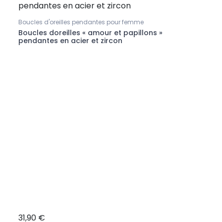
Boucles d'oreilles pendantes pour femme
Boucl
Boucles doreilles « amour et papillons »
Boucl
pendantes en acier et zircon
chaîn
31,90 €
28,9