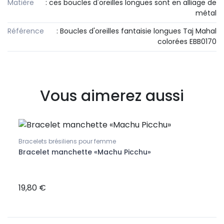
Matière
: ces boucles d'oreilles longues sont en alliage de
métal
Référence
: Boucles d'oreilles fantaisie longues Taj Mahal
colorées EBB0170
Vous aimerez aussi
Bracelets brésiliens pour femme
Bracelet manchette «Machu Picchu»
Bracel
rles
Brac
colo
19,80 €
21,9