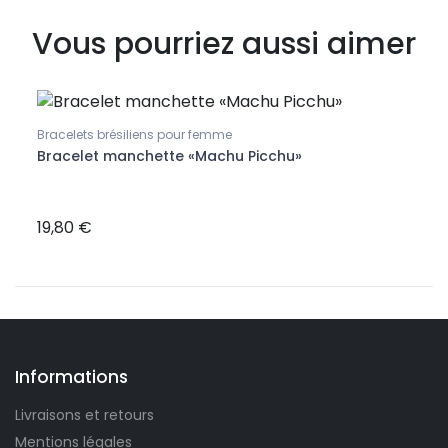
Vous pourriez aussi aimer
Bracelets brésiliens pour femme
Bracelet manchette «Machu Picchu»
Bracel
rles
Brac
colo
19,80 €
21,9
Informations
Livraisons et retours
Mentions légales