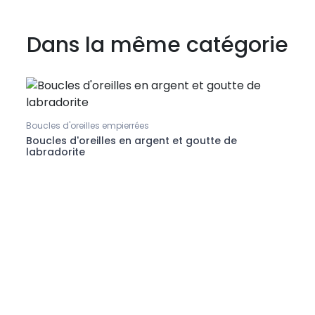
Dans la même catégorie
-2
Boucles d'oreilles empierrées
Puces
Boucles d'oreilles en argent et goutte de
Bouc
labradorite
boul
tes