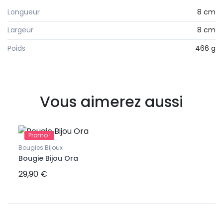
Longueur
8 cm
Largeur
8 cm
Poids
466 g
Vous aimerez aussi
Promo !
Pr
Bougies Bijoux
Idées
Bougie Bijou Ora
Boug
29,90 €
29,9