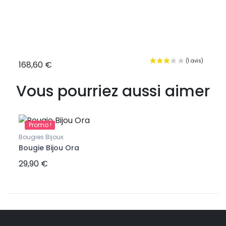
168,60 €
146,
Vous pourriez aussi aimer
Promo !
Pr
Bougies Bijoux
Idées
Bougie Bijou Ora
Boug
29,90 €
29,9