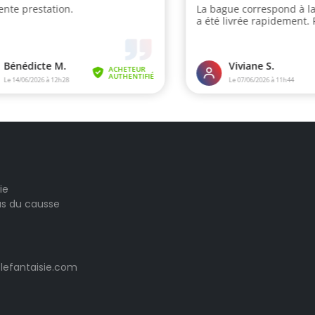
ie
las du causse
lefantaisie.com