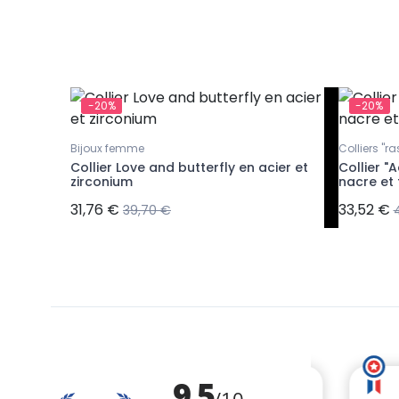
-20%
-20%
Bijoux femme
Colliers "r
t
Collier Love and butterfly en acier et
Collier "
iselé
zirconium
nacre et 
31,76 €
33,52 €
39,70 €