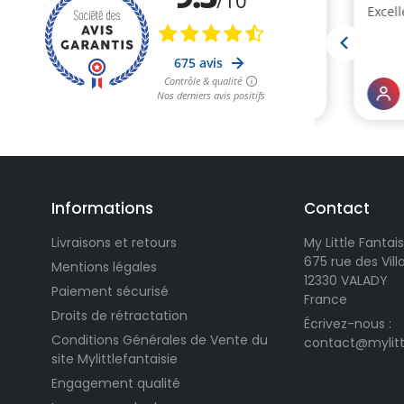
Informations
Contact
Livraisons et retours
My Little Fantais
675 rue des Vil
Mentions légales
12330 VALADY
Paiement sécurisé
France
Droits de rétractation
Écrivez-nous :
Conditions Générales de Vente du
contact@mylitt
site Mylittlefantaisie
Engagement qualité