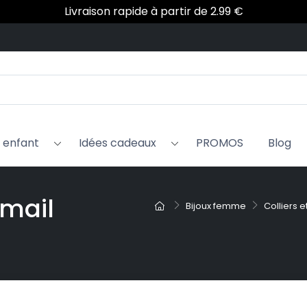
 ans que My Little Fantaisie transforme les jours gris en a
Livraison rapide à partir de 2.99 €
x enfant
Idées cadeaux
PROMOS
Blog
émail
Bijoux femme
Colliers 