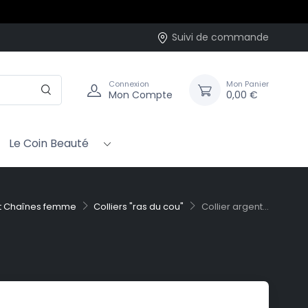
rc-en-ciel…
Suivi de commande
Connexion
Mon Panier
Mon Compte
0,00 €
Le Coin Beauté
et Chaînes femme
Colliers "ras du cou"
Collier argent...