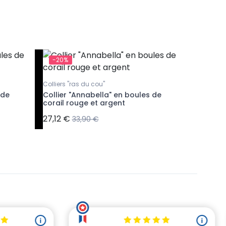
-20%
-20%
Colliers "ras du cou"
Colliers 
 de
Collier "Annabella" en boules de
Collier 
corail rouge et argent
et lui en
27,12 €
34,32 €
33,90 €