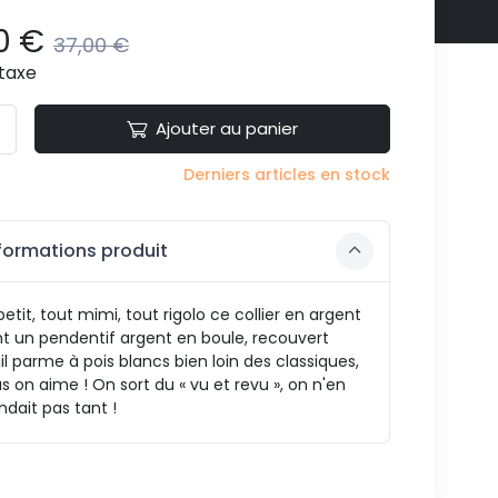
0 €
37,00 €
taxe
Ajouter au panier
Derniers articles en stock
formations produit
petit, tout mimi, tout rigolo ce collier en argent
t un pendentif argent en boule, recouvert
l parme à pois blancs bien loin des classiques,
s on aime ! On sort du « vu et revu », on n'en
dait pas tant !