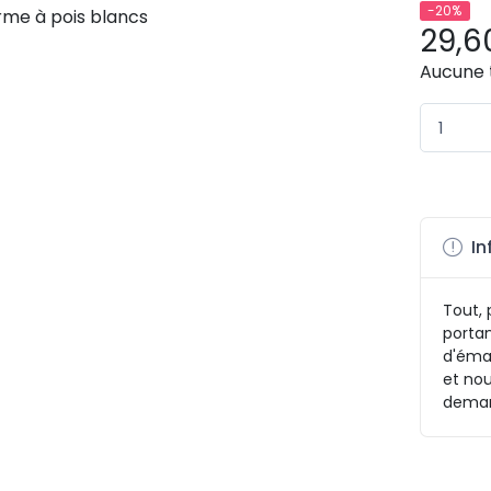
-20%
29,6
Aucune 
In
Tout, 
portan
d'émai
et nou
deman