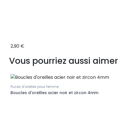
2,90 €
4,90
Vous pourriez aussi aimer
Puces d'oreilles pour femme
Puces
Boucles d'oreilles acier noir et zircon 4mm
Boucl