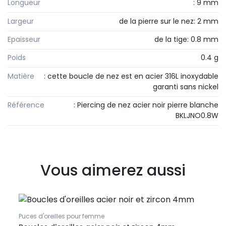
Longueur
: 9 mm
Largeur
de la pierre sur le nez: 2 mm
Epaisseur
de la tige: 0.8 mm
Poids
0.4 g
Matière
: cette boucle de nez est en acier 316L inoxydable
garanti sans nickel
Référence
: Piercing de nez acier noir pierre blanche
BKLJNO0.8W
Vous aimerez aussi
Puces d'oreilles pour femme
Puces