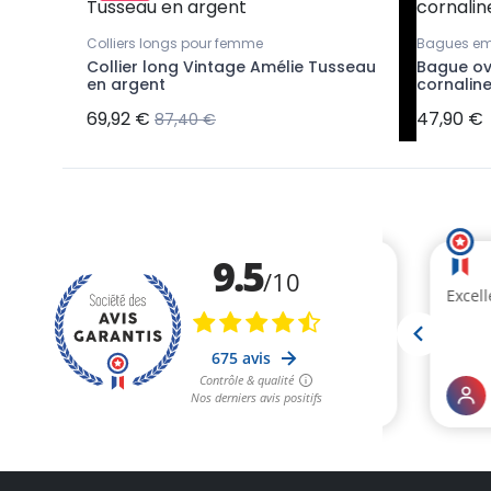
t
Colliers longs pour femme
Bagues em
ée en
Collier long Vintage Amélie Tusseau
Bague ov
en argent
cornalin
69,92 €
47,90 €
87,40 €
(3 avis)