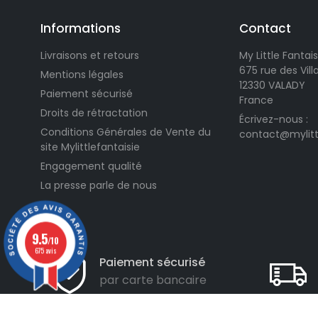
Informations
Contact
Livraisons et retours
My Little Fantais
675 rue des Vil
Mentions légales
12330 VALADY
Paiement sécurisé
France
Droits de rétractation
Écrivez-nous :
Conditions Générales de Vente du
contact@mylitt
site Mylittlefantaisie
Engagement qualité
La presse parle de nous
9.5
/10
675 avis
Paiement sécurisé
par carte bancaire