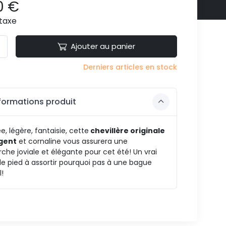
0 €
taxe
Ajouter au panier
Derniers articles en stock
formations produit
e, légère, fantaisie, cette
chevillère originale
gent
et cornaline vous assurera une
he joviale et élégante pour cet été! Un vrai
de pied à assortir pourquoi pas à une bague
l!