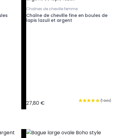
Chaînes de cheville femme
Chevilliè
ules
Chaîne de cheville fine en boules de
Chaîne d
lapis lazuli et argent
cirée et
27,80 €
28,90 €