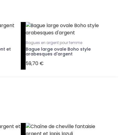
Bagues en argent pour femme
Boucles d'
nt et
Bague large ovale Boho style
Bague d'
arabesques d'argent
argent
59,70 €
7,90 €