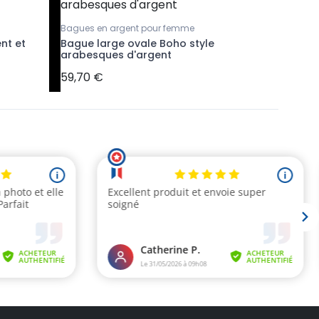
Bagues en argent pour femme
Boucles d'
nt et
Bague large ovale Boho style
Bague d'
arabesques d'argent
argent
59,70 €
7,90 €