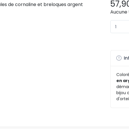
57,9
Aucune 
In
Coloré
en ar
démarc
bijou 
d'ortei