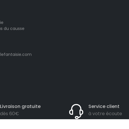
ie
las du causse
lefantaisie.com
Livraison gratuite
Service client
dès 60€
à votre écoute