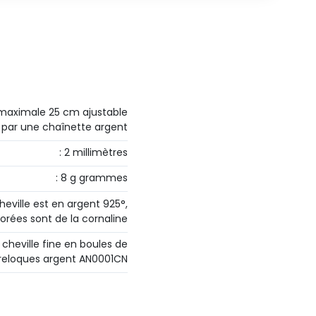
maximale 25 cm ajustable
par une chaînette argent
: 2 millimètres
: 8 g grammes
heville est en argent 925°,
lorées sont de la cornaline
 cheville fine en boules de
breloques argent AN0001CN