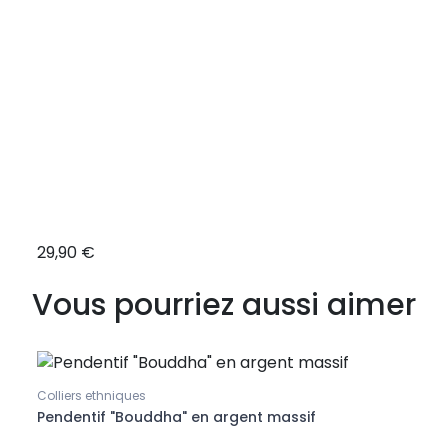
29,90 €
12,9
Vous pourriez aussi aimer
Colliers ethniques
Collie
Pendentif "Bouddha" en argent massif
Mâlâ 