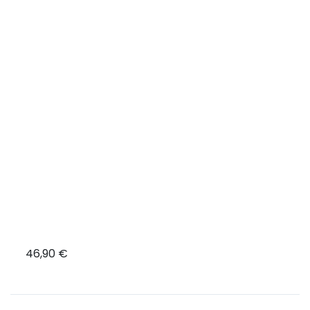
46,90 €
39,9