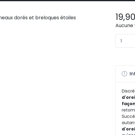
19,9
Aucune 
In
Discrè
d'orei
façon
retom
Succès
autan
d'ore