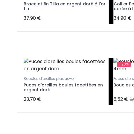
ules
Bracelet fin Tilla en argent doré à l'or
Collier P
fin
dorée à l'
37,90 €
34,90 €
-20%
Boucles d'oreilles plaqué-or
Puces d'or
Puces d'oreilles boules facettées en
Boucles 
argent doré
23,70 €
5,52 €
6