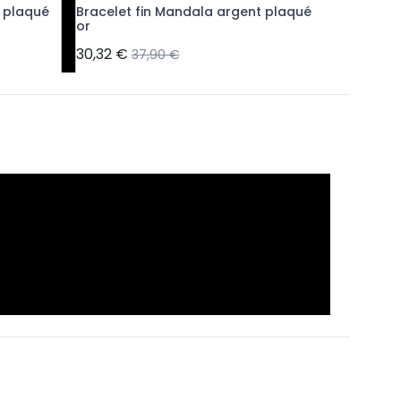
t plaqué
Bracelet fin Mandala argent plaqué
Bracelet 
or
plaqué 
30,32 €
27,92 €
37,90 €