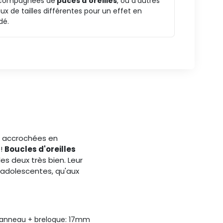
compagnées de
puces d'oreilles
, ou d'autres
x de tailles différentes pour un effet en
dé.
s accrochées en
é!
Boucles d'oreilles
es deux très bien. Leur
ou adolescentes, qu'aux
 anneau + breloque: 17mm