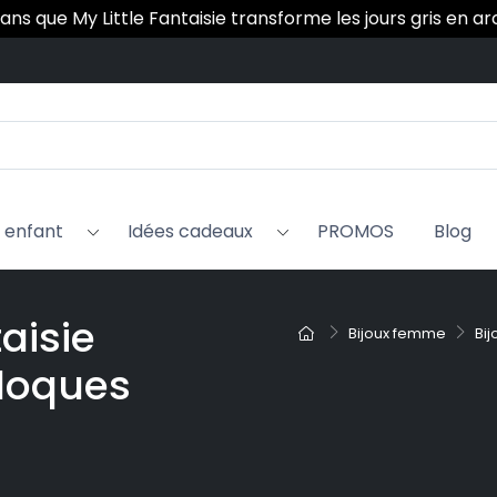
 ans que My Little Fantaisie transforme les jours gris en a
x enfant
Idées cadeaux
PROMOS
Blog
taisie
Bijoux femme
Bij
eloques