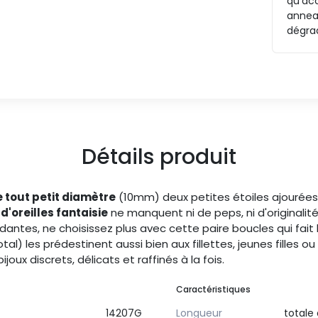
qu'ac
anneau
dégra
Détails produit
 tout petit diamètre
(10mm) deux petites étoiles ajourée
d'oreilles fantaisie
ne manquent ni de peps, ni d'originalit
ntes, ne choisissez plus avec cette paire boucles qui fait l
tal) les prédestinent aussi bien aux fillettes, jeunes filles 
oux discrets, délicats et raffinés à la fois.
Caractéristiques
14207G
Longueur
totale