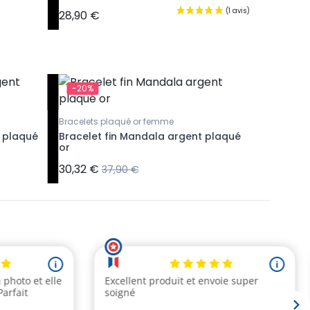
15,76 €
28,90 €
-20%
-20%
Bracelets plaqué or femme
Bracelets
t plaqué
Bracelet fin Mandala argent plaqué
Bracelet 
or
plaqué 
30,32 €
27,92 €
37,90 €