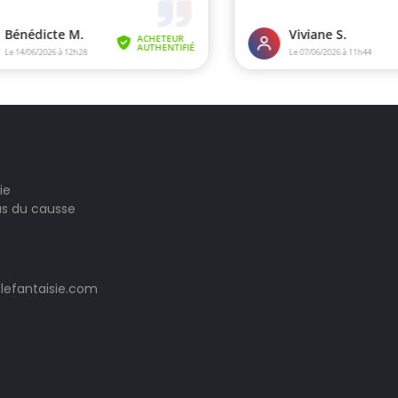
ie
las du causse
lefantaisie.com