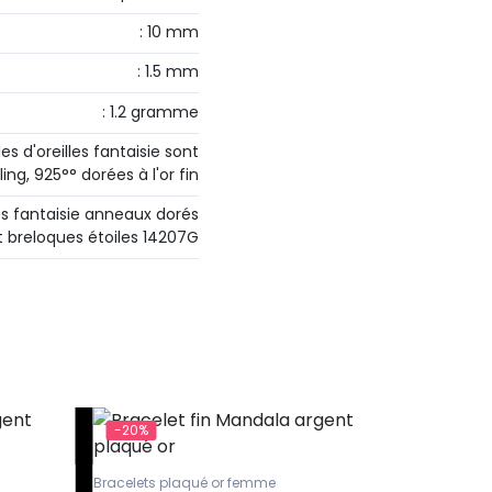
: 10 mm
: 1.5 mm
: 1.2 gramme
es d'oreilles fantaisie sont
ing, 925°° dorées à l'or fin
les fantaisie anneaux dorés
t breloques étoiles 14207G
-20%
-20%
Bracelets plaqué or femme
Bracelets