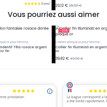
23,12 €
28,90 €
Vous pourriez aussi aimer
-20%
laqué or pour femme
Colliers plaqué or pour femme
endentif Tilla rosace argent
Collier fin Illuminati en argen
or fin
or
39,92 €
49,90 €