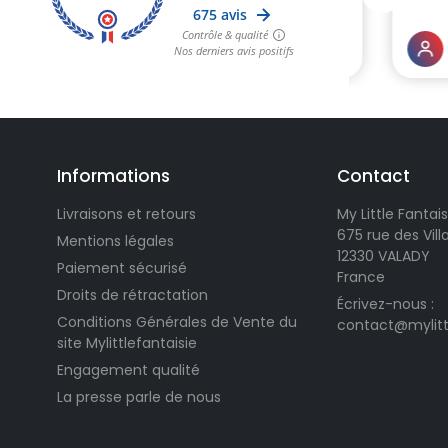
Informations
Contact
Livraisons et retours
My Little Fantais
675 rue des Vil
Mentions légales
12330 VALADY
Paiement sécurisé
France
Droits de rétractation
Écrivez-nous :
Conditions Générales de Vente du
contact@mylitt
site Mylittlefantaisie
Engagement qualité
La presse parle de nous