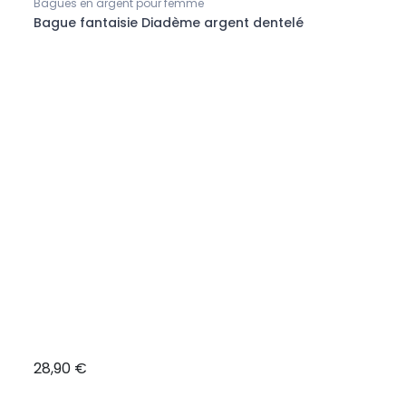
Bagues en argent pour femme
Bague fantaisie Diadème argent dentelé
Bague
Bagu
28,90 €
33,9