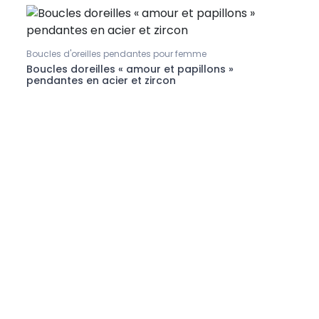
Boucles d'oreilles pendantes pour femme
Boucl
Boucles doreilles « amour et papillons »
Boucl
pendantes en acier et zircon
chaîn