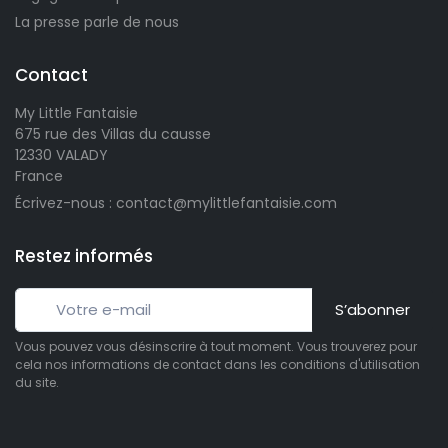
La presse parle de nous
2 avis)
Contact
My Little Fantaisie
675 rue des Villas du causse
12330 VALADY
France
Écrivez-nous : contact@mylittlefantaisie.com
Restez informés
S’abonner
Vous pouvez vous désinscrire à tout moment. Vous trouverez pour
cela nos informations de contact dans les conditions d'utilisation
du site.