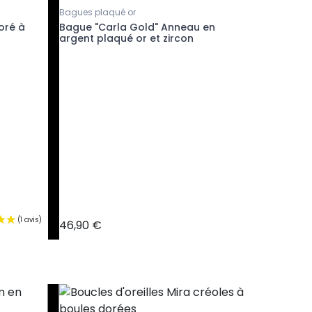
Bagues plaqué or
Bagues pl
oré à
Bague "Carla Gold" Anneau en
Bague « 
argent plaqué or et zircon
46,90 €
7,90 €