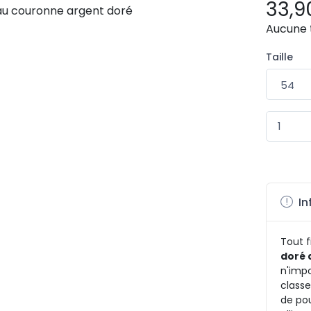
33,9
Aucune 
Taille
In
Tout f
doré 
n'imp
classe
de pou