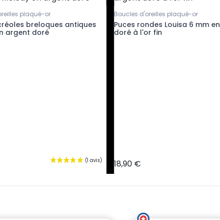
reilles plaqué-or
Boucles d'oreilles plaqué-or
créoles breloques antiques
Puces rondes Louisa 6 mm en
n argent doré
doré à l'or fin
18,90 €