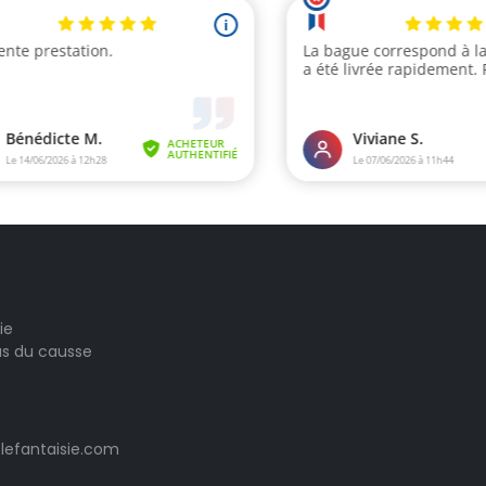
ie
las du causse
lefantaisie.com