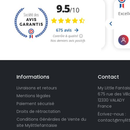
(1 avis)
Informations
Contact
Livraisons et retours
My Little Fantais
675 rue des Vil
Mentions légales
12330 VALADY
Paiement sécurisé
France
Droits de rétractation
Écrivez-nous :
Conditions Générales de Vente du
contact@mylitt
site Mylittlefantaisie