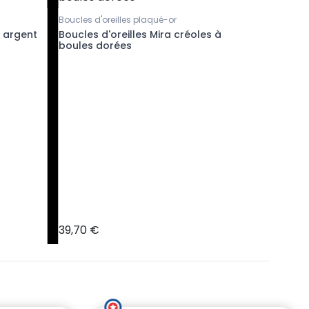
Boucles d'oreilles plaqué-or
Bracelet 
 argent
Boucles d'oreilles Mira créoles à
Jonc pla
boules dorées
à l'or fin
39,70 €
117,80 €