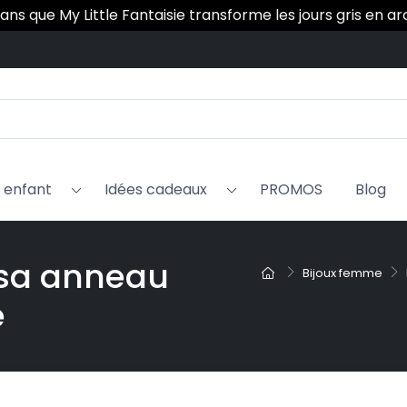
 ans que My Little Fantaisie transforme les jours gris en a
x enfant
Idées cadeaux
PROMOS
Blog
ssa anneau
Bijoux femme
é