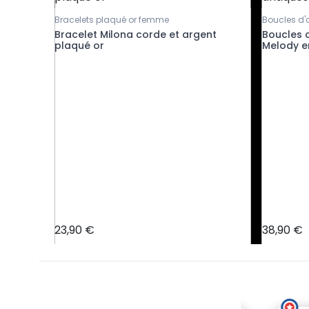
Bracelets plaqué or femme
Boucles d'o
s
Bracelet Milona corde et argent
Boucles 
plaqué or
Melody e
23,90 €
38,90 €