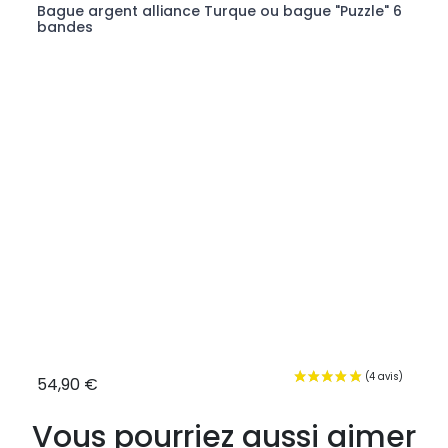
rcons
Bague argent alliance Turque ou bague "Puzzle" 6
Bagu
bandes
zirco
54,90 €
19,9
Vous pourriez aussi aimer