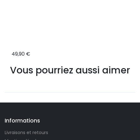
49,90 €
7,90
Vous pourriez aussi aimer
Informations
Livraisons et retours