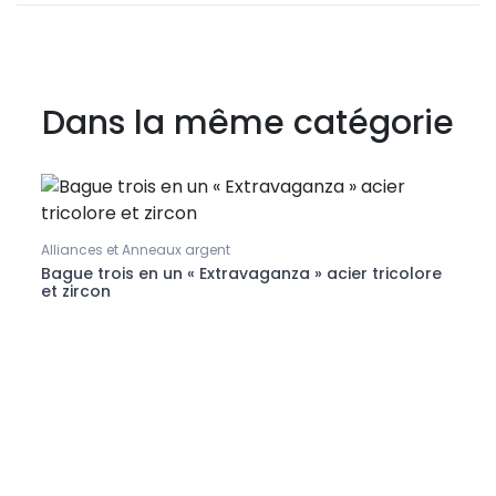
Dans la même catégorie
Alliances et Anneaux argent
Bague
Bague trois en un « Extravaganza » acier tricolore
Bagu
et zircon
et pi