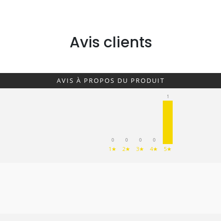
Avis clients
AVIS À PROPOS DU PRODUIT
1
0
0
0
0
1★
2★
3★
4★
5★