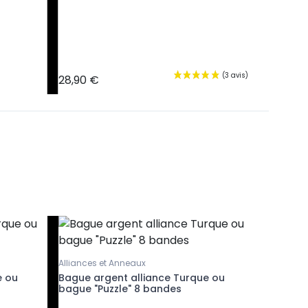
Bagues en
Bague fi
argent
28,90 €
26,90 €
Alliances et Anneaux
Alliances
e ou
Bague argent alliance Turque ou
Bague ar
bague "Puzzle" 8 bandes
bague "P