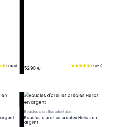
52,90 €
43,90 €
Boucles d'oreilles orientales
Bagues en
 argent
Boucles d'oreilles créoles Helios en
Bague fi
argent
argent