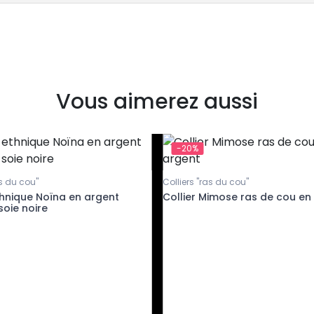
Vous aimerez aussi
-20%
as du cou"
Colliers "ras du cou"
thnique Noïna en argent
Collier Mimose ras de cou en
soie noire