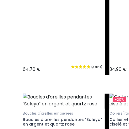
64,70 €
34,90 €
-20%
Boucles d'oreilles empierrées
Colliers "r
a
Boucles d'oreilles pendantes "Soleya"
Collier e
en argent et quartz rose
ciselé et 