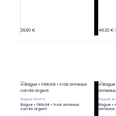
a
29,90 €
46,32 €
Bagues femme
Bagues en
t et
Bague « Félicité » trois anneaux
Bague « m
carrés argent
anneaux