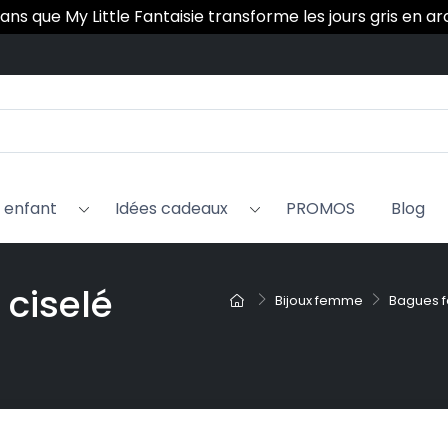
 ans que My Little Fantaisie transforme les jours gris en a
x enfant
Idées cadeaux
PROMOS
Blog
ciselé
Bijoux femme
Bagues 