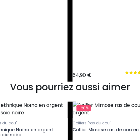
54,90 €
Vous pourriez aussi aimer
-20%
as du cou"
Colliers "ras du cou"
thnique Noïna en argent
Collier Mimose ras de cou en
soie noire