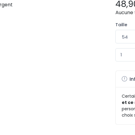
48,9
Aucune 
Taille
In
Certai
et ce
person
choix 