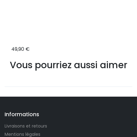
49,90 €
34,9
Vous pourriez aussi aimer
Informations
Livraisons et retours
Mentions légales