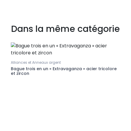
Dans la même catégorie
Bague
Bague
Alliances et Anneaux argent
on
Bague trois en un « Extravaganza » acier tricolore
et zircon